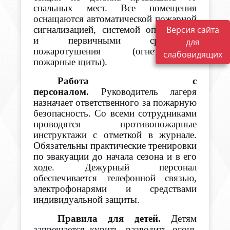
спальных мест. Все помещения
оснащаются автоматической пожарной
Версия сайта
сигнализацией, системой оповещения
и первичными средствами
для
пожаротушения (огнетушители,
слабовидящих
пожарные щиты).
Работа с
персоналом.
Руководитель лагеря
назначает ответственного за пожарную
безопасность. Со всеми сотрудниками
проводятся противопожарные
инструктажи с отметкой в журнале.
Обязательны практические тренировки
по эвакуации до начала сезона и в его
ходе. Дежурный персонал
обеспечивается телефонной связью,
электрофонарями и средствами
индивидуальной защиты.
Правила для детей.
Детям
запрещается курить, разводить огонь