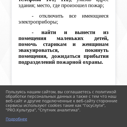
здания; место, где произошел пожар;
- отключить все имеющиеся
электроприборы;
- найти и вынести из
помещения маленьких детей,
помочь старикам и женщинам
эвакуироваться, покинуть
помещения, дожидаться прибытия
подразделений пожарной охраны.
Пользуясь нашим сайтом, вы соглашаетесь с политикой
обработки персональных данных а также с тем что наш
веб-сайт и другие подключенные к веб-сайту сторонние
2026 г. дербентское.рф
сервисы используют cookies такие как "Госуслуги",
Вход
"PRO.Культура", "Спутник аналитика".
Карта сайта
Политика обработки персональных данных
Подробнее