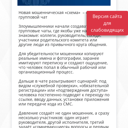
Новая мошенническая «схема» – фальшивый
Версия сайта
групповой чат
для
Злоумышленники начали создавать
слабовидящих
групповые чаты, где якобы уже находятся
знакомые: коллеги, руководитель, соседи,
участники родительского комитета или
другие люди из привычного круга общения.
Для убедительности мошенники копируют
реальные имена и фотографии, заранее
имитируют переписку и создают ощущение,
что человек попал в обычный рабочий или
организационный процесс.
Дальше в чате разыгрывают сценарий: под
видом «служебной проверки», «обязательной
регистрации» или «подтверждения доступа»
человека постепенно подводят к переходу по
ссылке, вводу данных, установке приложения
или передаче кода из СМС.
Давление создаёт не один мошенник, а сразу
несколько участников: один играет
руководителя, другой исполнителя, третий
задаёт «сомневающиеся» вопросы и первым