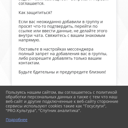
соглашается.
Как защититься?
Если вас неожиданно добавили в группу и
просят что-то подтвердить, перейти по
ссылке или ввести данные, не делайте этого
внутри чата. Свяжитесь с вашим знакомым
напрямую.
Поставьте в настройках мессенджера
полный запрет на добавления вас в группы,
либо разрешите добавлять только вашим
контактам.
Будьте бдительны и предупредите близких!
Пользуясь нашим сайтом, вы соглашаетесь с политикой
обработки персональных данных а также с тем что наш
веб-сайт и другие подключенные к веб-сайту сторонние
2026 г. дербентское.рф
сервисы используют cookies такие как "Госуслуги",
Вход
"PRO.Культура", "Спутник аналитика".
Карта сайта
Политика обработки персональных данных
Подробнее